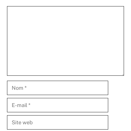
Commentaire
Nom
E-
mail
Site
web